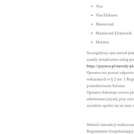
Visa
Visa Elektron
Mastercard
Mastercard Elektronik
Maestro
Szczegółowy opis metod płat
zasady świadczenia usług prz
https://paynow.pl/metody-pl
Operator nie ponosi odpowied
wskazanych w § 2 ust. 1 Reg
pośrednictwem Serwisu.
Operator dokonuje zwrotu pł
administracyjnym), przy uży
wyraźnie zgodzi się na inny 
Wartość transakcji realizow
Regulaminie Uzupełaniając