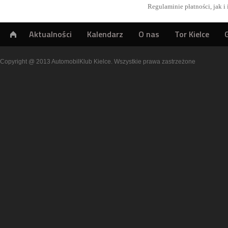
Regulaminie płatności, jak
Aktualności
Kalendarz
O nas
Tor Kielce
Copyright @ 2013 AutomobilKlub Kielce. Wszystkie prawa zastrzeżone