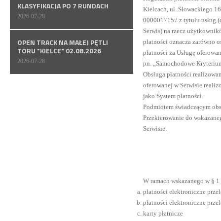
KLASYFIKACJA PO 7 RUNDACH
Kielcach, ul. Słowackiego 1
2026-07-28
0000017157 z tytułu usług (d
Serwis) na rzecz użytkownik
OPEN TRACK NA MAŁEJ PĘTLI
płatności oznacza zarówno os
TORU "KIELCE" 02.08.2026
płatności za Usługę oferowa
2026-07-28
pn. „Samochodowe Kryteriu
Obsługa płatności realizowan
oferowanej w Serwisie reali
jako System płatności.
Podmiotem świadczącym obsłu
Przekierowanie do wskazanego
Serwisie.
W ramach wskazanego w § 1 u
płatności elektroniczne prz
płatności elektroniczne prz
karty płatnicze