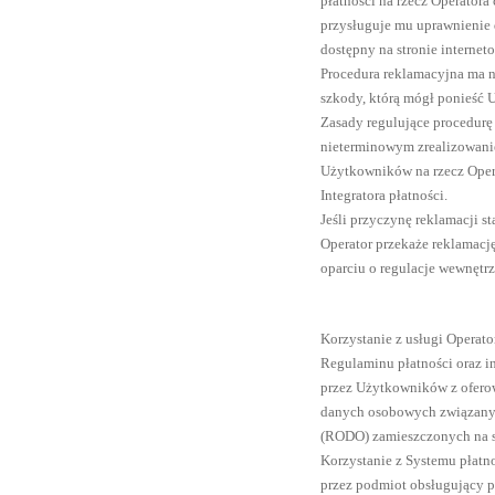
płatności na rzecz Operatora
przysługuje mu uprawnienie 
dostępny na stronie interne
Procedura reklamacyjna ma na
szkody, którą mógł ponieść 
Zasady regulujące procedurę
nieterminowym zrealizowani
Użytkowników na rzecz Opera
Integratora płatności.
Jeśli przyczynę reklamacji s
Operator przekaże reklamację
oparciu o regulacje wewnętrz
§
Korzystanie z usługi Operato
Regulaminu płatności oraz 
przez Użytkowników z oferow
danych osobowych związany
(RODO) zamieszczonych na s
Korzystanie z Systemu płat
przez podmiot obsługujący p