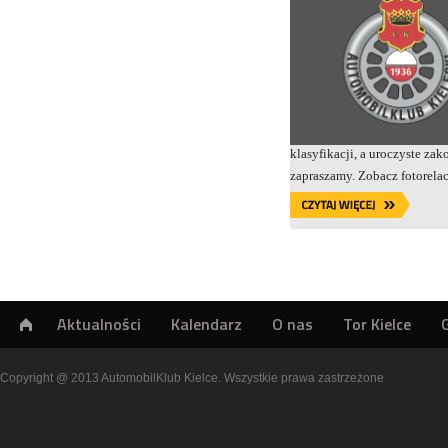
klasyfikacji, a uroczyste zak
zapraszamy. Zobacz fotorel
Aktualności
Kalendarz
O nas
Tor Kielce
Copyright @ 2013 AutomobilKlub Kielce. Wszystkie prawa zastrzeżone