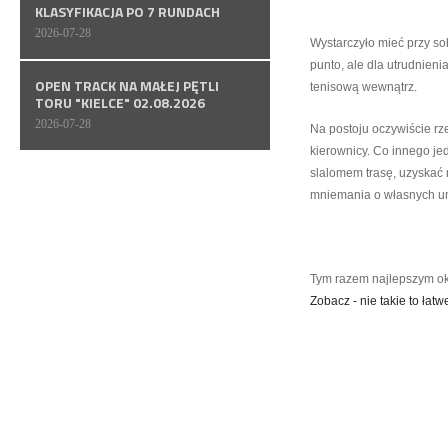
KLASYFIKACJA PO 7 RUNDACH
2026-07-28
Wystarczyło mieć przy s
punto, ale dla utrudnieni
OPEN TRACK NA MAŁEJ PĘTLI
tenisową wewnątrz.
TORU "KIELCE" 02.08.2026
2026-07-28
Na postoju oczywiście rz
kierownicy. Co innego je
slalomem trasę, uzyskać n
mniemania o własnych um
Tym razem najlepszym oka
Zobacz - nie takie to łatw