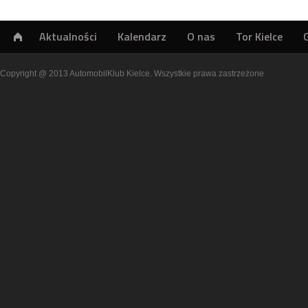
Aktualności
Kalendarz
O nas
Tor Kielce
Copyright @ 2013 AutomobilKlub Kielce. Wszystkie prawa zastrzeżone