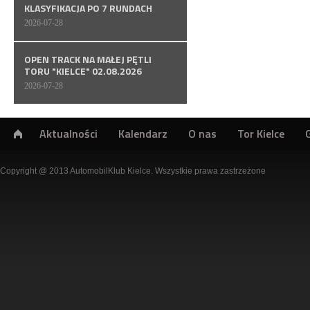
KLASYFIKACJA PO 7 RUNDACH
2026-07-28
OPEN TRACK NA MAŁEJ PĘTLI
TORU "KIELCE" 02.08.2026
2026-07-28
Aktualności
Kalendarz
O nas
Tor Kielce
Copyright @ 2013 AutomobilKlub Kielce. Wszystkie prawa zastrzeżone