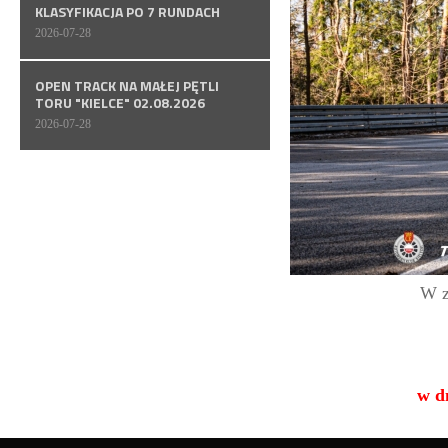
KLASYFIKACJA PO 7 RUNDACH
2026-07-28
OPEN TRACK NA MAŁEJ PĘTLI
TORU "KIELCE" 02.08.2026
2026-07-28
W z
w d