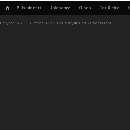
Aktualności
Kalendarz
O nas
Tor Kielce
Copyright @ 2013 AutomobilKlub Kielce. Wszystkie prawa zastrzeżone